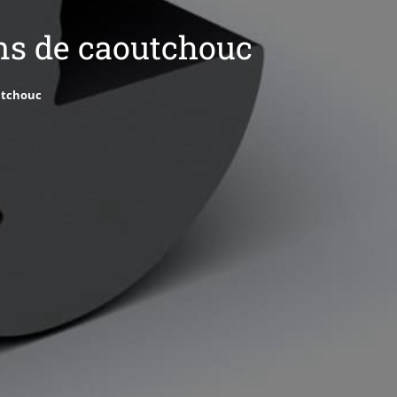
ons de caoutchouc
utchouc