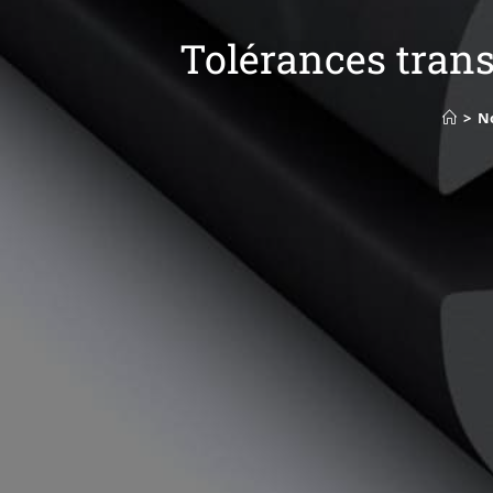
Tolérances trans
>
No