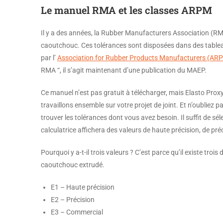
Le manuel RMA et les classes ARPM
Il y a des années, la Rubber Manufacturers Association (RM
caoutchouc. Ces tolérances sont disposées dans des tablea
par l’
Association for Rubber Products Manufacturers (AR
RMA “, il s’agit maintenant d’une publication du MAEP.
Ce manuel n’est pas gratuit à télécharger, mais Elasto Pro
travaillons ensemble sur votre projet de joint. Et n’oubliez 
trouver les tolérances dont vous avez besoin. Il suffit de sél
calculatrice affichera des valeurs de haute précision, de pr
Pourquoi y a-t-il trois valeurs ? C’est parce qu’il existe tr
caoutchouc extrudé.
E1 – Haute précision
E2 – Précision
E3 – Commercial