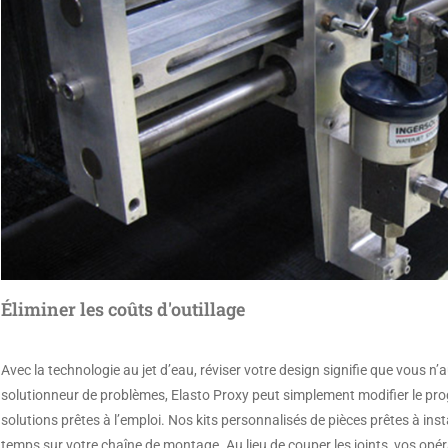
Éliminer les coûts d'outillage
Avec la technologie au jet d’eau, réviser votre design signifie que vous n’
solutionneur de problèmes, Elasto Proxy peut simplement modifier le pr
solutions prêtes à l’emploi. Nos kits personnalisés de pièces prêtes à ins
temps sur votre chaîne de montage. Au lieu de couper les joints, vos opér