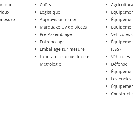
hnique
Coûts
Agricultur
riaux
Logistique
Équipement
r mesure
Approvisionnement
Équipement
Marquage UV de pièces
Équipemen
Pré-Assemblage
Véhicules 
Entreposage
Équipement
Emballage sur mesure
(ESS)
Laboratoire acoustique et
Véhicules 
Métrologie
Défense
Équipemen
Les enclos
Équipemen
Constructi