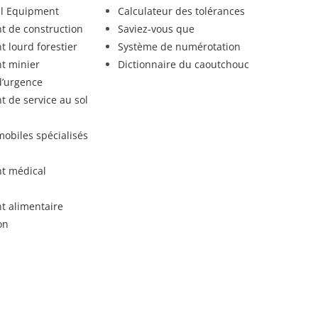
al Equipment
Calculateur des tolérances
 de construction
Saviez-vous que
 lourd forestier
Système de numérotation
t minier
Dictionnaire du caoutchouc
d’urgence
 de service au sol
mobiles spécialisés
t médical
t alimentaire
on