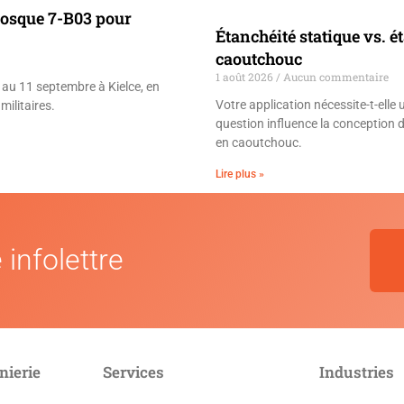
iosque 7-B03 pour
Étanchéité statique vs. 
caoutchouc
1 août 2026
Aucun commentaire
au 11 septembre à Kielce, en
Votre application nécessite-t-ell
militaires.
question influence la conception de 
en caoutchouc.
Lire plus »
 infolettre
nierie
Services
Industries