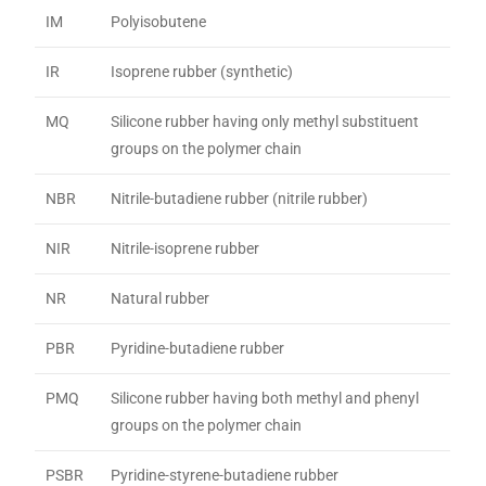
IM
Polyisobutene
IR
Isoprene rubber (synthetic)
MQ
Silicone rubber having only methyl substituent
groups on the polymer chain
NBR
Nitrile-butadiene rubber (nitrile rubber)
NIR
Nitrile-isoprene rubber
NR
Natural rubber
PBR
Pyridine-butadiene rubber
PMQ
Silicone rubber having both methyl and phenyl
groups on the polymer chain
PSBR
Pyridine-styrene-butadiene rubber