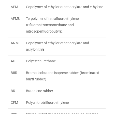
AEM
Copolymer of ethyl or other acrylate and ethylene
AFMU
Terpolymer of tetrafluoroethylene,
trifluoronitromsomethane and
nitrosoperfluorobutyric
ANM
Copolymer of ethyl or other acrylate and
acrylonitrile
AU
Polyester urethane
BIIR
Bromo-isobutene-isoprene rubber (brominated
buytl rubber)
BR
Butadiene rubber
CFM
Polychlorotrifluoroethylene