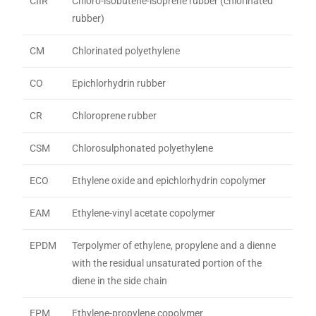
CIIR
Chloro-isobutene-isoprene rubber (chlorinated
rubber)
CM
Chlorinated polyethylene
CO
Epichlorhydrin rubber
CR
Chloroprene rubber
CSM
Chlorosulphonated polyethylene
ECO
Ethylene oxide and epichlorhydrin copolymer
EAM
Ethylene-vinyl acetate copolymer
EPDM
Terpolymer of ethylene, propylene and a dienne
with the residual unsaturated portion of the
diene in the side chain
EPM
Ethylene-propylene copolymer