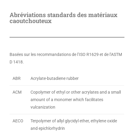
Abréviations standards des matériaux
caoutchouteux
Basées sur les recommandations de l’ISO R1629 et de l’ASTM
D 1418.
ABR
Acrylate-butadiene rubber
ACM
Copolymer of ethyl or other acrylates and a small
amount of a monomer which facilitates
vulcanization
AECO
Terpolymer of allyl glycidyl ether, ethylene oxide
and epichlorhydrin