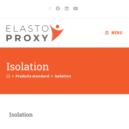
MENU
Isolation
>
Produits standard
>
Isolation
Isolation