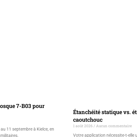
iosque 7-B03 pour
Étanchéité statique vs. 
caoutchouc
1 août 2026
Aucun commentaire
au 11 septembre à Kielce, en
Votre application nécessite-t-ell
militaires.