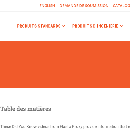
ENGLISH
DEMANDE DE SOUMISSION
CATALO
PRODUITS STANDARDS
PRODUITS D’INGÉNIERIE
Table des matières
These Did You Know videos from Elasto Proxy provide information that e