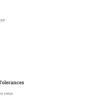
 ERP
Tolerances
for metal.