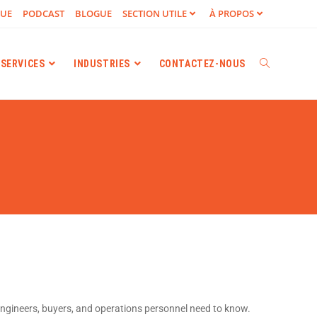
GUE
PODCAST
BLOGUE
SECTION UTILE
À PROPOS
SERVICES
INDUSTRIES
CONTACTEZ-NOUS
ngineers, buyers, and operations personnel need to know.