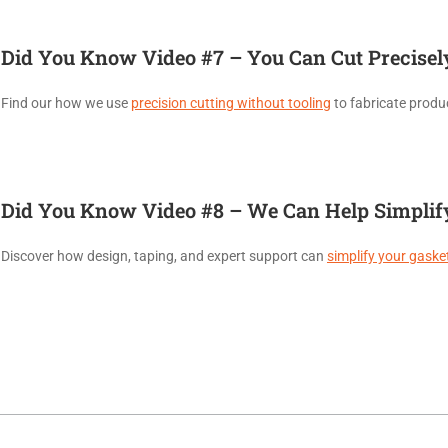
Did You Know Video #7 – You Can Cut Precisel
Find our how we use
precision cutting without tooling
to fabricate produc
Did You Know Video #8 – We Can Help Simplify
Discover how design, taping, and expert support can
simplify your gasket