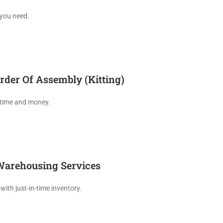
 you need.
rder Of Assembly (Kitting)
 time and money.
Warehousing Services
with just-in-time inventory.