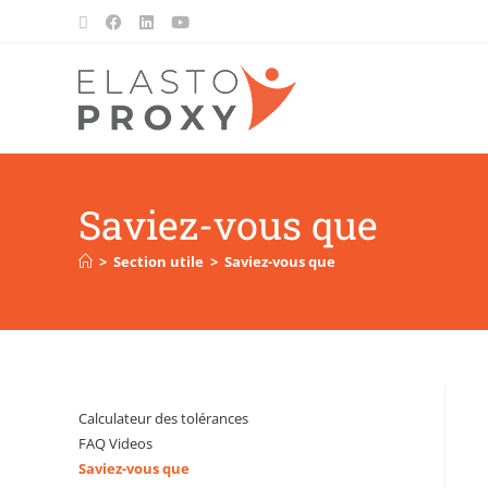
Saviez-vous que
>
Section utile
>
Saviez-vous que
Calculateur des tolérances
FAQ Videos
Saviez-vous que