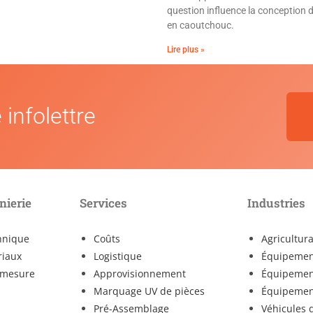
question influence la conception de 
en caoutchouc.
Lire plus »
 infolettre
nierie
Services
Industries
hnique
Coûts
Agricultur
riaux
Logistique
Équipement
r mesure
Approvisionnement
Équipement
Marquage UV de pièces
Équipemen
Pré-Assemblage
Véhicules 