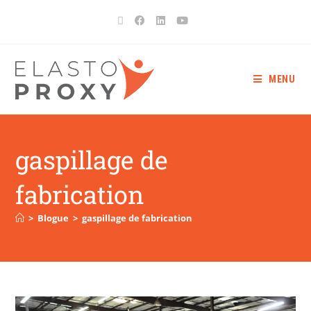
MENU
gaspillage de
fabrication
>
Blogue
>
gaspillage de fabrication