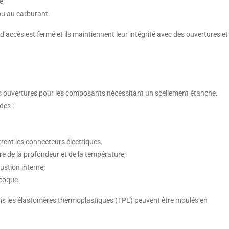
e;
 ou au carburant.
accès est fermé et ils maintiennent leur intégrité avec des ouvertures et
s ouvertures pour les composants nécessitant un scellement étanche.
des :
trent les connecteurs électriques.
re de la profondeur et de la température;
stion interne;
 coque.
ais les élastomères thermoplastiques (TPE) peuvent être moulés en