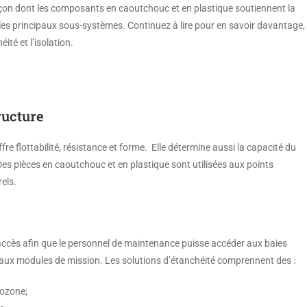
 façon dont les composants en caoutchouc et en plastique soutiennent la
les principaux sous-systèmes. Continuez à lire pour en savoir davantage,
té et l’isolation.
ructure
ffre flottabilité, résistance et forme. Elle détermine aussi la capacité du
. Des pièces en caoutchouc et en plastique sont utilisées aux points
els.
ccès afin que le personnel de maintenance puisse accéder aux baies
t aux modules de mission. Les solutions d’étanchéité comprennent des :
’ozone;