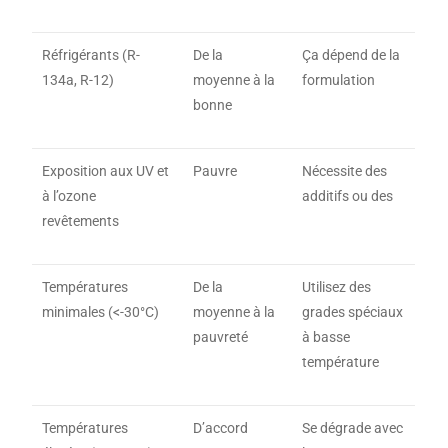
Réfrigérants (R-
De la
Ça dépend de la
134a, R-12)
moyenne à la
formulation
bonne
Exposition aux UV et
Pauvre
Nécessite des
à l’ozone
additifs ou des
revêtements
Températures
De la
Utilisez des
minimales (<-30°C)
moyenne à la
grades spéciaux
pauvreté
à basse
température
Températures
D’accord
Se dégrade avec