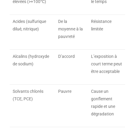
élevées (>+100°C)
le temps
Acides (sulfurique
De la
Résistance
dilué, nitrique)
moyenne à la
limitée
pauvreté
Alcalins (hydroxyde
D’accord
L’exposition à
de sodium)
court terme peut
être acceptable
Solvants chlorés
Pauvre
Cause un
(TCE, PCE)
gonflement
rapide et une
dégradation