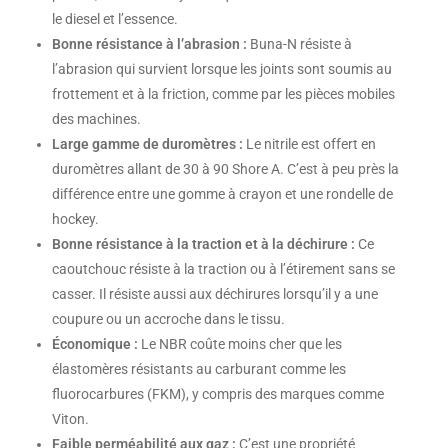
le diesel et l’essence.
Bonne résistance à l’abrasion :
Buna-N résiste à
l’abrasion qui survient lorsque les joints sont soumis au
frottement et à la friction, comme par les pièces mobiles
des machines.
Large gamme de duromètres :
Le nitrile est offert en
duromètres allant de 30 à 90 Shore A. C’est à peu près la
différence entre une gomme à crayon et une rondelle de
hockey.
Bonne résistance à la traction et à la déchirure :
Ce
caoutchouc résiste à la traction ou à l’étirement sans se
casser. Il résiste aussi aux déchirures lorsqu’il y a une
coupure ou un accroche dans le tissu.
Économique :
Le NBR coûte moins cher que les
élastomères résistants au carburant comme les
fluorocarbures (FKM), y compris des marques comme
Viton.
Faible perméabilité aux gaz :
C’est une propriété