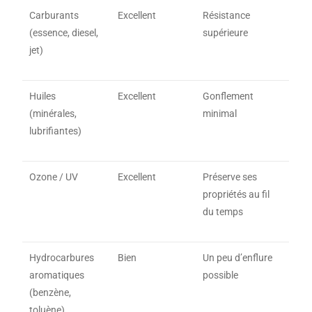
Carburants
Excellent
Résistance
(essence, diesel,
supérieure
jet)
Huiles
Excellent
Gonflement
(minérales,
minimal
lubrifiantes)
Ozone / UV
Excellent
Préserve ses
propriétés au fil
du temps
Hydrocarbures
Bien
Un peu d’enflure
aromatiques
possible
(benzène,
toluène)