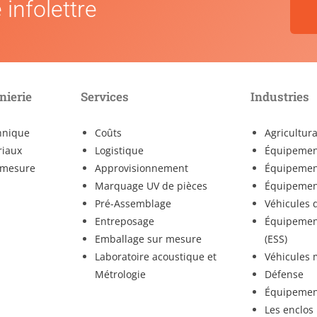
 infolettre
nierie
Services
Industries
hnique
Coûts
Agricultur
riaux
Logistique
Équipement
r mesure
Approvisionnement
Équipement
Marquage UV de pièces
Équipemen
Pré-Assemblage
Véhicules 
Entreposage
Équipement
Emballage sur mesure
(ESS)
Laboratoire acoustique et
Véhicules 
Métrologie
Défense
Équipemen
Les enclos